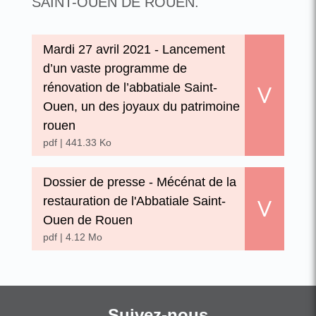
SAINT-OUEN DE ROUEN.
Mardi 27
Mardi 27 avril 2021 - Lancement
avril
d’un vaste programme de
2021 -
rénovation de l’abbatiale Saint-
Lancement
d’un
Ouen, un des joyaux du patrimoine
vaste
rouen
programme
pdf | 441.33 Ko
de
rénovation
Dossier
de
Dossier de presse - Mécénat de la
de
l’abbatiale
restauration de l'Abbatiale Saint-
presse -
Saint-
Ouen de Rouen
Mécénat
Ouen,
de la
un des
pdf | 4.12 Mo
restauration
joyaux
de
du
l'Abbatiale
patrimoine
Saint-
rouen
Ouen de
Suivez-nous